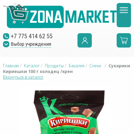
+7 775 414 62 55
Выбор учреждения
Главная
/
Каталог
/
Продукты
/
Бакалея
/
Снеки
/
Сухарики
Кириешки 100 г холодец /хрен
Вернуться в каталог