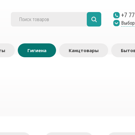
+7 77
Выбор
ты
Гигиена
Канцтовары
Бытов