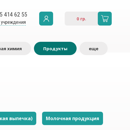
5 414 62 55
0
гр.
 учреждения
ая химия
Продукты
еще
жая выпечка)
Молочная продукция