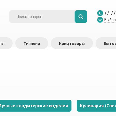
+7 77
Выбор
ты
Гигиена
Канцтовары
Бытов
Мучные кондитерские изделия
Кулинария (Све