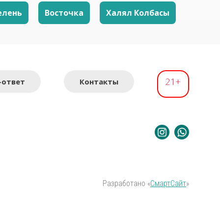
елень
Восточка
Халял Колбасы
21+
-ответ
Контакты
Разработано «
СмартСайт
»