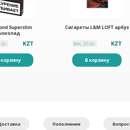
ond Superslim
Сигареты L&M LOFT арбуз
шоколад
KZT
KZT
 гр.
Вес: 20 гр.
 корзину
В корзину
Доставка
Пополнение
Вопрос