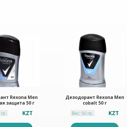
ант Rexona Men
Дезодорант Rexona Men
ая защита 50 г
cobalt 50 г
KZT
KZT
 гр.
Вес: 50 гр.