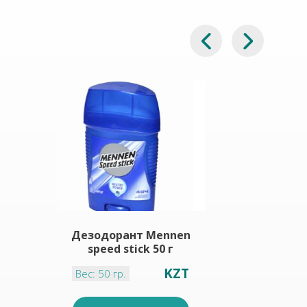
Дезодорант Mennen
Зубн
speed stick 50 г
KZT
Вес: 50 гр.
Вес: