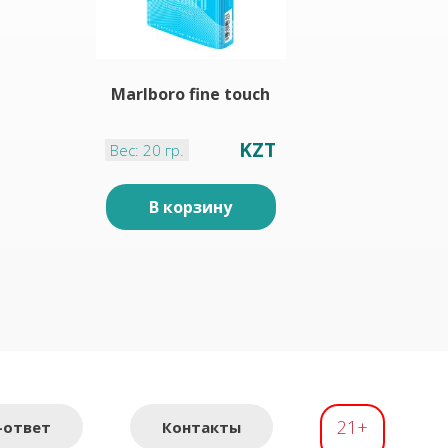
Marlboro fine touch
Marl
KZT
Вес: 20 гр.
Вес:
В корзину
21+
-ответ
Контакты