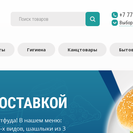
+7 77
Выбор
ты
Гигиена
Канцтовары
Бытов