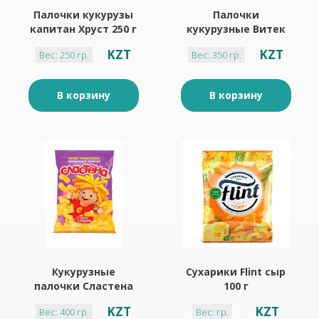
Палочки кукурузы
Палочки
капитан Хруст 250 г
кукурузные Витек
сахарные очень
KZT
KZT
Вес: 250 гр.
Вес: 350 гр.
сладкие 350 г
В корзину
В корзину
Кукурузные
Сухарики Flint сыр
палочки Сластена
100 г
400 г
KZT
KZT
Вес: 400 гр.
Вес: гр.