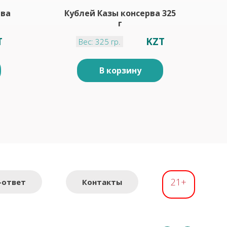
рва
Кублей Казы консерва 325
г
T
KZT
Вес: 325 гр.
В корзину
21+
-ответ
Контакты