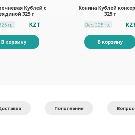
речневая Кублей с
Конина Кублей консе
вядиной 325 г
325 г
KZT
KZ
325 гр.
Вес: 325 гр.
В корзину
В корзину
Доставка
Пополнение
Вопрос