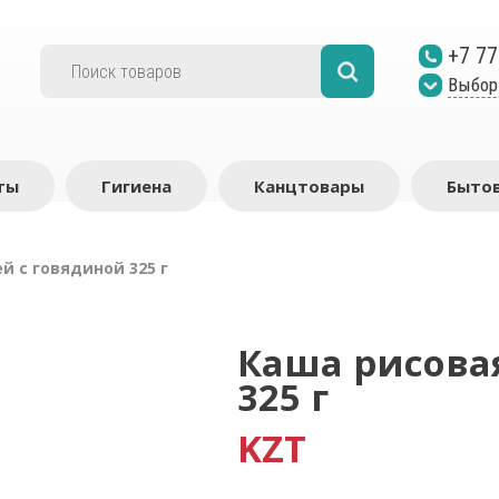
+7 77
Выбор
ты
Гигиена
Канцтовары
Бытов
й с говядиной 325 г
Каша рисова
325 г
KZT