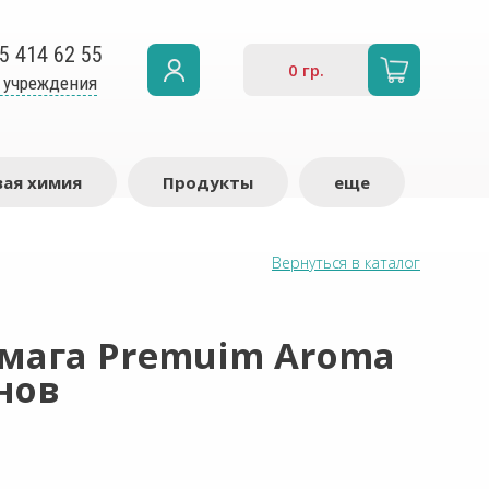
5 414 62 55
0
гр.
 учреждения
ая химия
Продукты
еще
Вернуться в каталог
умага Premuim Aroma
онов