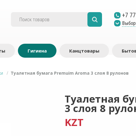
+7 77
Выбор
ты
Гигиена
Канцтовары
Бытов
ки
/
Туалетная бумага Premuim Aroma 3 слоя 8 рулонов
Туалетная б
3 слоя 8 рул
KZT