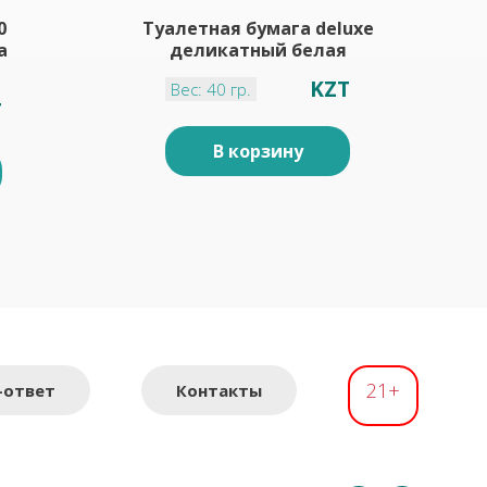
0
Туалетная бумага deluxe
а
деликатный белая
KZT
Вес: 40 гр.
T
В корзину
21+
-ответ
Контакты