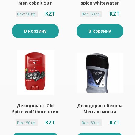
Men cobalt 50 г
spice whitewater
стик 50 г
KZT
KZT
Вес: 50 гр.
Вес: 50 гр.
В корзину
В корзину
Дезодорант Old
Дезодорант Rexona
Spice wolfthorn стик
Men активная
50 мл
защита 50 г
KZT
KZT
Вес: 50 гр.
Вес: 50 гр.