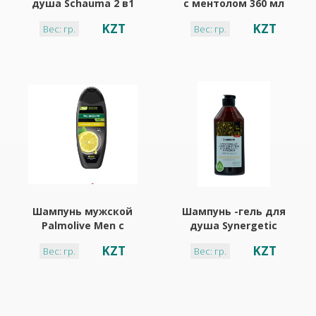
душа Schauma 2 в1
с ментолом 360 мл
энергия спорта 400
KZT
KZT
Вес: гр.
Вес: гр.
мл
Шампунь мужской
Шампунь -гель для
Palmolive Men с
душа Synergetic
экстрактом лимона
мужская энергия и
KZT
KZT
Вес: гр.
Вес: гр.
450 мл
сила граната,
можжевельника
,Лайма400 мл