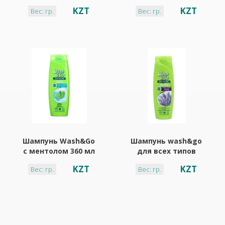
энергия спорта 400
масло 350 мл
KZT
KZT
Вес: гр.
Вес: гр.
мл
Шампунь Wash&Go
Шампунь wash&go
с ментолом 360 мл
для всех типов
волос с лавандой
KZT
KZT
Вес: гр.
Вес: гр.
360 мл