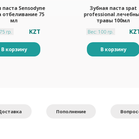
 паста Sensodyne
Зубная паста spat
а отбеливание 75
professional лечебн
мл
травы 100мл
KZT
KZ
75 гр.
Вес: 100 гр.
В корзину
В корзину
Доставка
Пополнение
Вопрос