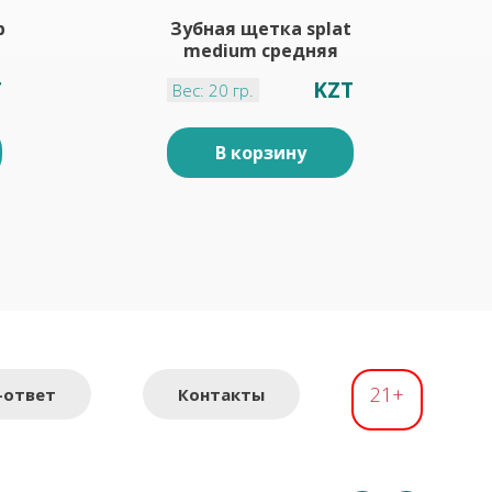
b
Зубная щетка splat
medium средняя
T
KZT
Вес: 20 гр.
В корзину
21+
-ответ
Контакты