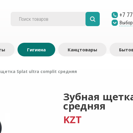
+7 77
Выбор
ты
Гигиена
Канцтовары
Бытов
щетка Splat ultra complit средняя
Зубная щетка 
средняя
KZT