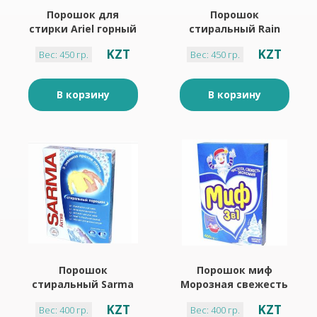
Порошок для
Порошок
стирки Ariel горный
стиральный Rain
родник ручная
white 450 г для
KZT
KZT
Вес: 450 гр.
Вес: 450 гр.
стирка 450 г
белых и цветных
вещей
В корзину
В корзину
Порошок
Порошок миф
стиральный Sarma
Морозная свежесть
горная свежесть
400 г
KZT
KZT
Вес: 400 гр.
Вес: 400 гр.
400 г