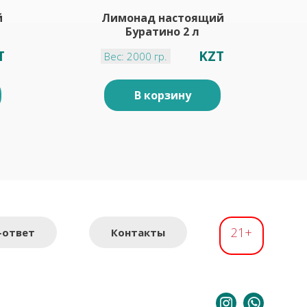
й
Лимонад настоящий
Буратино 2 л
T
KZT
Вес: 2000 гр.
В корзину
21+
-ответ
Контакты