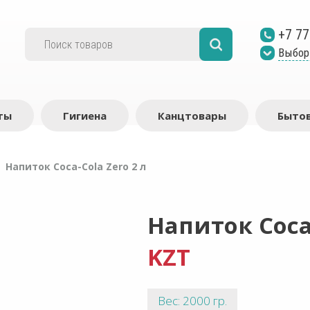
+7 77
Выбор
ты
Гигиена
Канцтовары
Бытов
/
Напиток Coca-Cola Zero 2 л
Напиток Coca-
KZT
Вес: 2000 гр.