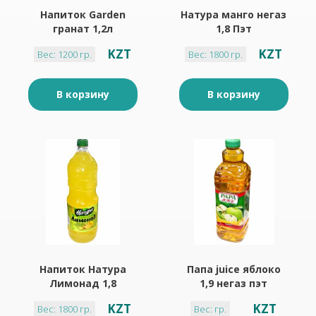
Напиток Garden
Натура манго негаз
гранат 1,2л
1,8 Пэт
KZT
KZT
Вес: 1200 гр.
Вес: 1800 гр.
В корзину
В корзину
Напиток Натура
Папа juice яблоко
Лимонад 1,8
1,9 негаз пэт
KZT
KZT
Вес: 1800 гр.
Вес: гр.