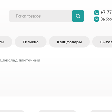
+7 77
Выбор
ты
Гигиена
Канцтовары
Бытов
/
Шоколад плиточный