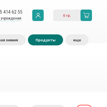
5 414 62 55
0
гр.
 учреждения
ая химия
Продукты
еще