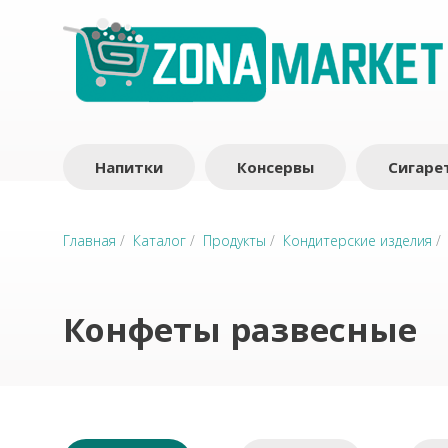
Напитки
Консервы
Сигаре
Главная
/
Каталог
/
Продукты
/
Кондитерские изделия
Конфеты развесные