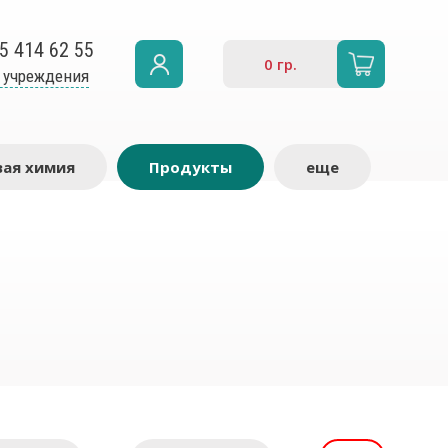
5 414 62 55
0
гр.
 учреждения
ая химия
Продукты
еще