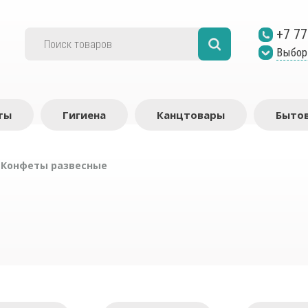
+7 77
Выбор
ты
Гигиена
Канцтовары
Бытов
/
Конфеты развесные