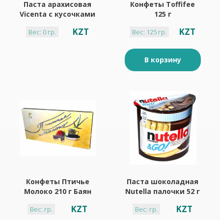
Паста арахисовая
Конфеты Toffifee
Vicenta с кусочками
125 г
арахиса 250гр Пэт
KZT
KZT
Вес: 0 гр.
Вес: 125 гр.
В корзину
Конфеты Птичье
Паста шоколадная
Молоко 210 г Баян
Nutella палочки 52 г
Сулу
KZT
KZT
Вес: гр.
Вес: гр.