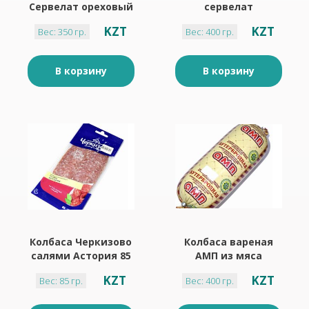
Сервелат ореховый
сервелат
350 г вакуум (не
мусульманский 400
KZT
KZT
Вес: 350 гр.
Вес: 400 гр.
Халял )
г ( мясо птицы )
В корзину
В корзину
Колбаса Черкизово
Колбаса вареная
салями Астория 85
АМП из мяса
г Нарезка
цыпленка 400г
KZT
KZT
Вес: 85 гр.
Вес: 400 гр.