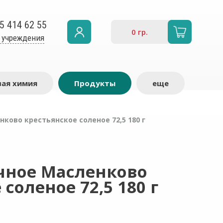
5 414 62 55
0
гр.
 учреждения
ая химия
Продукты
еще
ково крестьянское соленое 72,5 180 г
чное Масленково
соленое 72,5 180 г