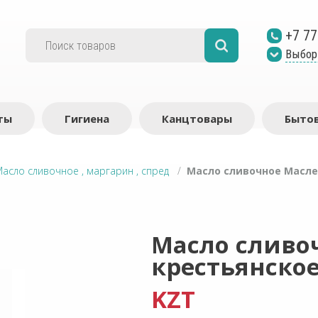
+7 77
Выбор
ты
Гигиена
Канцтовары
Бытов
асло сливочное , маргарин , спред
/
Масло сливочное Маслен
Масло сливо
крестьянское 
KZT