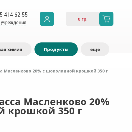
5 414 62 55
0
гр.
 учреждения
ая химия
Продукты
еще
а Масленково 20% с шоколадной крошкой 350 г
асса Масленково 20%
й крошкой 350 г