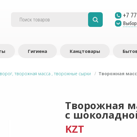
+7 77
Выбор
ты
Гигиена
Канцтовары
Бытов
ворог, творожная масса , творожные сырки
/
Творожная масс
Творожная м
с шоколадно
KZT