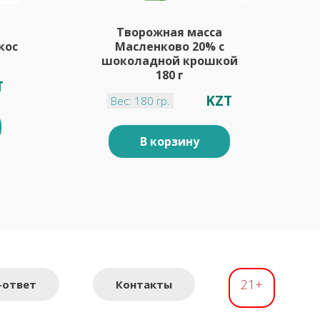
Творожная масса
кос
Масленково 20% с
шоколадной крошкой
180 г
T
KZT
Вес: 180 гр.
В корзину
21+
-ответ
Контакты