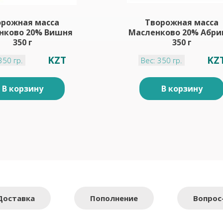
орожная масса
Творожная масса
нково 20% Вишня
Масленково 20% Абри
350 г
350 г
KZT
KZ
350 гр.
Вес: 350 гр.
В корзину
В корзину
Доставка
Пополнение
Вопрос