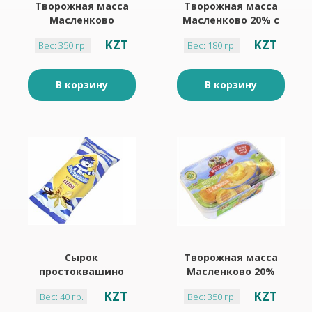
Творожная масса
Творожная масса
Масленково
Масленково 20% с
черника -мюсли
шоколадной
KZT
KZT
Вес: 350 гр.
Вес: 180 гр.
20%. 350г Пэт
крошкой 180 г
В корзину
В корзину
Сырок
Творожная масса
простоквашино
Масленково 20%
ваниль 23% 40 г
Абрикос 350 г
KZT
KZT
Вес: 40 гр.
Вес: 350 гр.