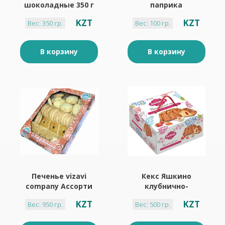
шоколадные 350 г
паприка
KZT
KZT
Вес: 350 гр.
Вес: 100 гр.
В корзину
В корзину
Печенье vizavi
Кекс Яшкино
company Ассорти
клубнично-
950 г коробка
сливочный крем
KZT
KZT
Вес: 950 гр.
Вес: 500 гр.
500 г