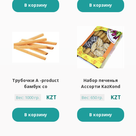
В корзину
В корзину
Трубочки A -product
Набор печенья
бамбук со
Ассорти KazKond
сливовым кремом
номер 6 ,650 г
KZT
KZT
Вес: 1000 гр.
Вес: 650 гр.
В корзину
В корзину