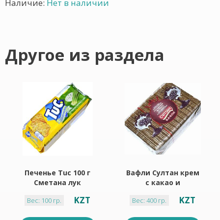
Наличие:
Нет в наличии
Другое из раздела
Печенье Tuc 100 г
Вафли Султан крем
Сметана лук
с какао и
сгущенным
KZT
KZT
Вес: 100 гр.
Вес: 400 гр.
молоком 400 г