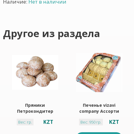
Наличие:
Нет в наличии
Другое из раздела
Пряники
Печенье vizavi
Петрокондитер
company Ассорти
творожные 1 кг
950 г коробка
KZT
KZT
Вес: гр.
Вес: 950 гр.