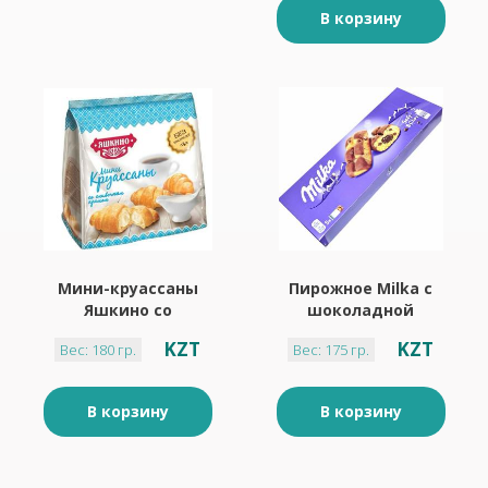
В корзину
Мини-круассаны
Пирожное Milka с
Яшкино со
шоколадной
сливочным кремом
начинкой 175 гр
KZT
KZT
Вес: 180 гр.
Вес: 175 гр.
180 гр
В корзину
В корзину