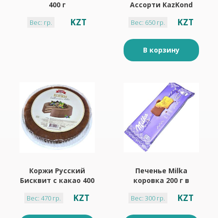
400 г
Ассорти KazKond
номер 6 ,650 г
KZT
KZT
Вес: гр.
Вес: 650 гр.
В корзину
Коржи Русский
Печенье Milka
Бисквит с какао 400
коровка 200 г в
г
глазури
KZT
KZT
Вес: 470 гр.
Вес: 300 гр.