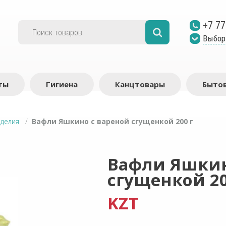
+7 77
Выбор
ты
Гигиена
Канцтовары
Бытов
зделия
/
Вафли Яшкино с вареной сгущенкой 200 г
Вафли Яшкин
сгущенкой 20
KZT