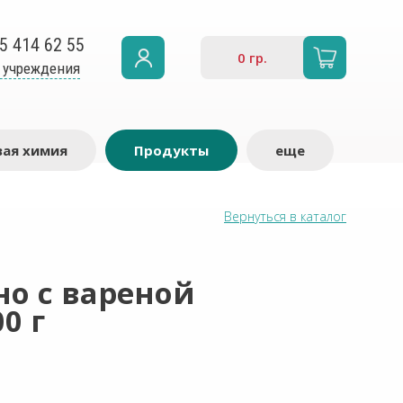
5 414 62 55
0
гр.
 учреждения
ая химия
Продукты
еще
Вернуться в каталог
о с вареной
0 г