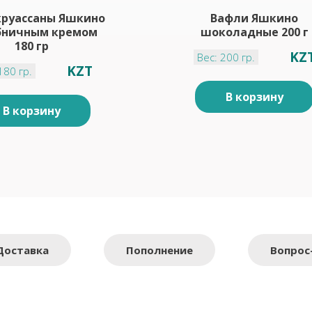
руассаны Яшкино
Вафли Яшкино
бничным кремом
шоколадные 200 г
180 гр
KZ
Вес: 200 гр.
KZT
180 гр.
В корзину
В корзину
Доставка
Пополнение
Вопрос