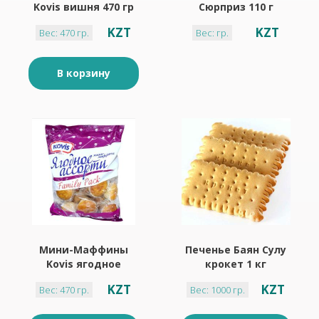
Kovis вишня 470 гр
Сюрприз 110 г
KZT
KZT
Вес: 470 гр.
Вес: гр.
В корзину
Мини-Маффины
Печенье Баян Сулу
Kovis ягодное
крокет 1 кг
ассорти 470 гр
KZT
KZT
Вес: 470 гр.
Вес: 1000 гр.