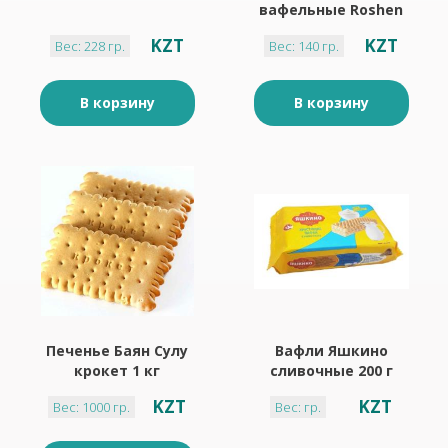
вафельные Roshen
Konafetto 140 г с
KZT
KZT
Вес: 228 гр.
Вес: 140 гр.
молочной начинкой
В корзину
В корзину
Печенье Баян Сулу
Вафли Яшкино
крокет 1 кг
сливочные 200 г
KZT
KZT
Вес: 1000 гр.
Вес: гр.