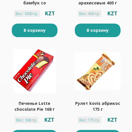
бамбук со
арахисовые 400 г
сливовым кремом
KZT
KZT
Вес: 1000 гр.
Вес: 400 гр.
В корзину
В корзину
Печенье Lotte
Рулет kovis абрикос
chocolate Pie 168 г
175 г
KZT
KZT
Вес: 168 гр.
Вес: 175 гр.