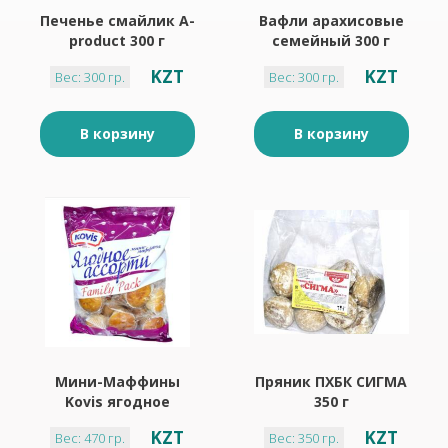
Печенье смайлик A-
Вафли арахисовые
product 300 г
семейный 300 г
KZT
KZT
Вес: 300 гр.
Вес: 300 гр.
В корзину
В корзину
Мини-Маффины
Пряник ПХБК СИГМА
Kovis ягодное
350 г
ассорти 470 гр
KZT
KZT
Вес: 470 гр.
Вес: 350 гр.