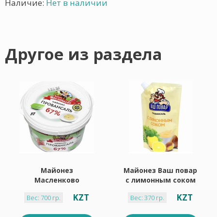
Наличие:
Нет в наличии
Другое из раздела
Майонез
Майонез Ваш повар
Масленково
с лимонным соком
Провансаль 67% 700
40% 370г дой- пакет
KZT
KZT
Вес: 700 гр.
Вес: 370 гр.
г ведерко