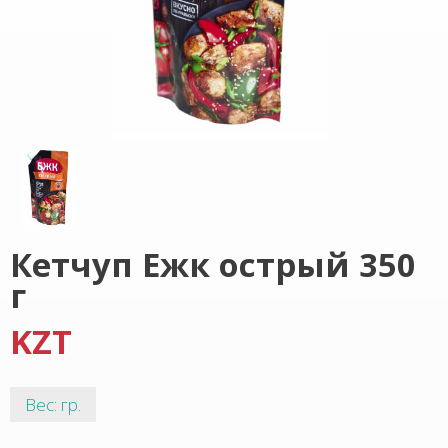
Кетчуп Ежк острый 350
г
KZT
Вес: гр.