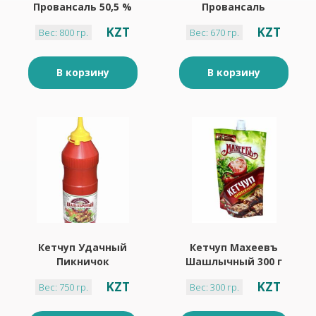
Провансаль 50,5 %
Провансаль
800 г ведерко
ЗОЛОТОЙ 40% 670 г
KZT
KZT
Вес: 800 гр.
Вес: 670 гр.
В корзину
В корзину
Кетчуп Удачный
Кетчуп Махеевъ
Пикничок
Шашлычный 300 г
шашлычный 750 г
KZT
KZT
Вес: 750 гр.
Вес: 300 гр.
пласт Бут