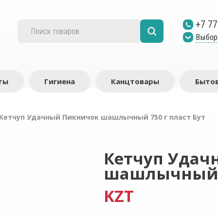
+7 77
Выбор
ты
Гигиена
Канцтовары
Бытов
Кетчуп Удачный Пикничок шашлычный 750 г пласт Бут
Кетчуп Удач
шашлычный 7
KZT