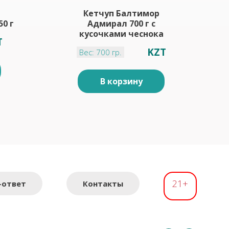
Кетчуп Балтимор
0 г
Адмирал 700 г с
кусочками чеснока
T
KZT
Вес: 700 гр.
В корзину
21+
-ответ
Контакты