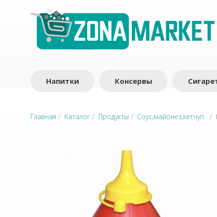
Напитки
Консервы
Сигаре
Главная
/
Каталог
/
Продукты
/
Соус,майонез,кетчуп
/