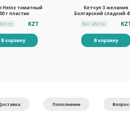
п Heinz томатный
Кетчуп 3 желания
00 г пластик
Болгарский сладкий 45
KZT
KZ
800 гр.
Вес: 450 гр.
В корзину
В корзину
Доставка
Пополнение
Вопрос