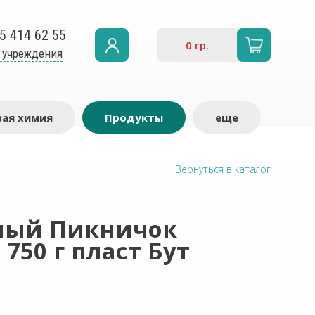
5 414 62 55
0
гр.
 учреждения
ая химия
Продукты
еще
Вернуться в каталог
ный Пикничок
50 г пласт Бут