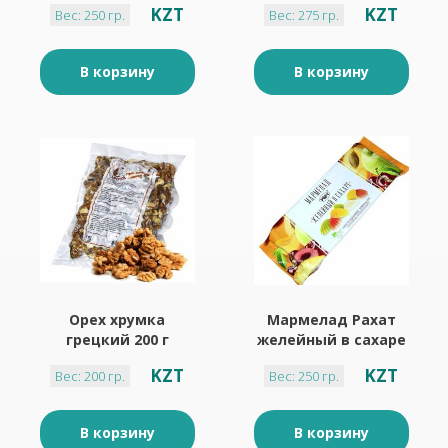
KZT
KZT
Вес: 250 гр.
Вес: 275 гр.
гр A-product
(красн.уп)
В корзину
В корзину
Орех хрумка
Мармелад Рахат
грецкий 200 г
желейный в сахаре
250 г
KZT
KZT
Вес: 200 гр.
Вес: 250 гр.
В корзину
В корзину