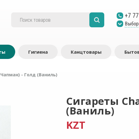
+7 77
Выбор
ты
Гигиена
Канцтовары
Бытов
Чапман) - Голд (Ваниль)
Сигареты Cha
(Ваниль)
KZT