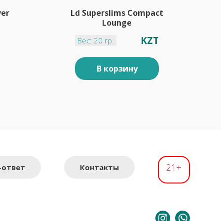
ver
Ld Superslims Compact
Lounge
KZT
Вес: 20 гр.
В корзину
21+
-ответ
Контакты