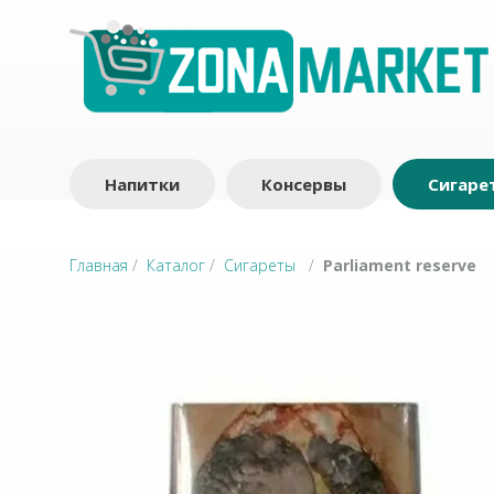
Напитки
Консервы
Сигаре
Главная
/
Каталог
/
Сигареты
/
Parliament reserve