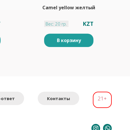
Camel yellow желтый
T
KZT
Вес: 20 гр.
В корзину
21+
-ответ
Контакты