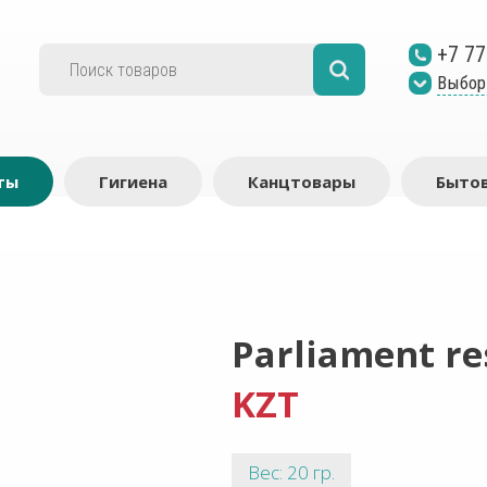
+7 77
Выбор
ты
Гигиена
Канцтовары
Бытов
Parliament re
KZT
Вес: 20 гр.