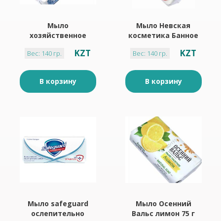
Мыло
Мыло Невская
хозяйственное
косметика Банное
Sarma
140 г
KZT
KZT
Вес: 140 гр.
Вес: 140 гр.
отбеливающее 140
г
В корзину
В корзину
Мыло safeguard
Мыло Осенний
ослепительно
Вальс лимон 75 г