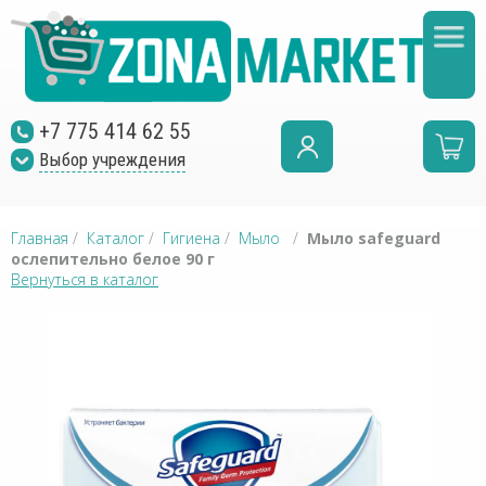
+7 775 414 62 55
Выбор учреждения
Главная
/
Каталог
/
Гигиена
/
Мыло
/
Мыло safeguard
ослепительно белое 90 г
Вернуться в каталог