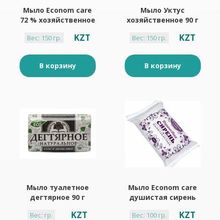
Мыло Econom care
Мыло Уктус
72 % хозяйственное
хозяйственное 90 г
глицерин 150 г
KZT
KZT
Вес: 150 гр.
Вес: 150 гр.
В корзину
В корзину
Мыло туалетное
Мыло Econom care
дегтярное 90 г
душистая сирень
100 г
KZT
KZT
Вес: гр.
Вес: 100 гр.