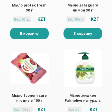
Мыло protex fresh
Мыло safeguard
90 г
лимон 90 г
KZT
KZT
Вес: 90 гр.
Вес: 90 гр.
В корзину
В корзину
Мыло Econom care
Мыло жидкое
ягодные 100 г
Palmolive натурэль
увлажнение 300 мл
KZT
KZT
Вес: 100 гр.
Вес: гр.