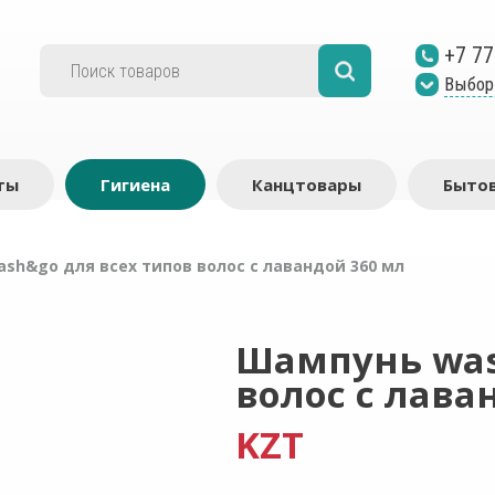
+7 77
Выбор
ты
Гигиена
Канцтовары
Бытов
sh&go для всех типов волос с лавандой 360 мл
Шампунь was
волос с лава
KZT