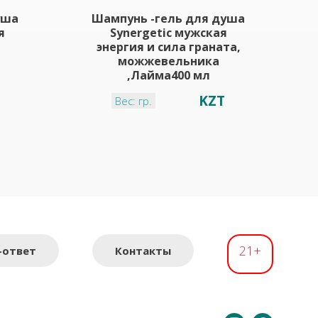
уша
Шампунь -гель для душа
я
Synergetic мужская
энергия и сила граната,
можжевельника
,Лайма400 мл
KZT
Вес: гр.
21+
-ответ
Контакты