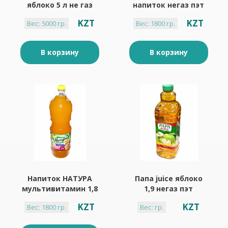
яблоко 5 л не газ
напиток негаз пэт
KZT
KZT
Вес: 5000 гр.
Вес: 1800 гр.
В корзину
В корзину
Напиток НАТУРА
Папа juice яблоко
мультивитамин 1,8
1,9 негаз пэт
л пэт
KZT
KZT
Вес: 1800 гр.
Вес: гр.