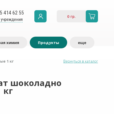
5 414 62 55
0
гр.
 учреждения
ая химия
Продукты
еще
ые 1 кг
Вернуться в каталог
ат шоколадно
 кг