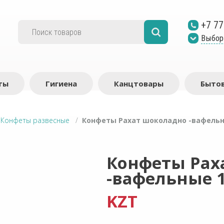
+7 77
Выбор
ты
Гигиена
Канцтовары
Бытов
/
Конфеты развесные
/
Конфеты Рахат шоколадно -вафельн
Конфеты Рах
-вафельные 1
KZT