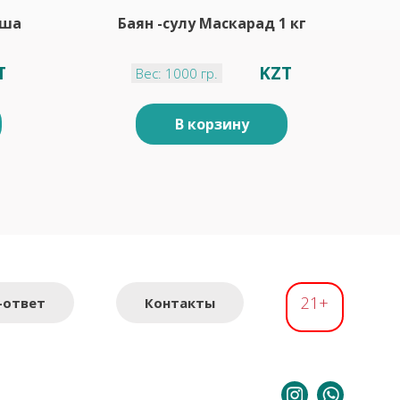
еша
Баян -сулу Маскарад 1 кг
T
KZT
Вес: 1000 гр.
В корзину
21+
-ответ
Контакты