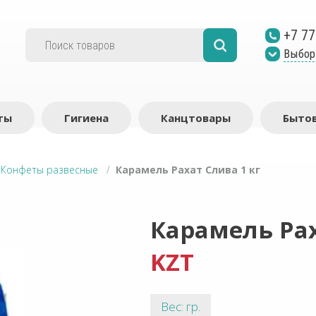
+7 77
Выбор
ты
Гигиена
Канцтовары
Бытов
/
Конфеты развесные
/
Карамель Рахат Слива 1 кг
Карамель Рах
KZT
Вес: гр.