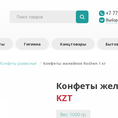
+7 77
Выбор
ты
Гигиена
Канцтовары
Бытов
/
Конфеты развесные
/
Конфеты желейное Roshen 1 кг
Конфеты желе
KZT
Вес: 1000 гр.