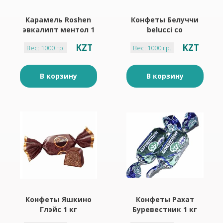
Карамель Roshen
Конфеты Белуччи
эвкалипт ментол 1
belucci со
кг
сливочным вкусом
KZT
KZT
Вес: 1000 гр.
Вес: 1000 гр.
1 кг
В корзину
В корзину
Конфеты Яшкино
Конфеты Рахат
Глэйс 1 кг
Буревестник 1 кг
шоколадные