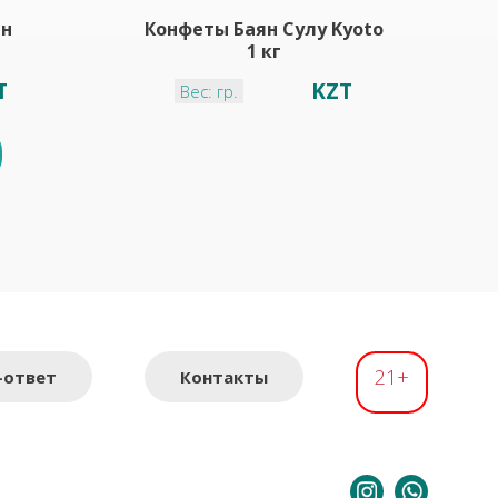
ын
Конфеты Баян Сулу Kyoto
1 кг
T
KZT
Вес: гр.
21+
-ответ
Контакты