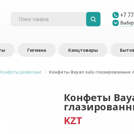
+7 77
Выбор
ты
Гигиена
Канцтовары
Бытов
/
Конфеты развесные
/
Конфеты Bayan sulu глазированные 
Конфеты Baya
глазированн
KZT