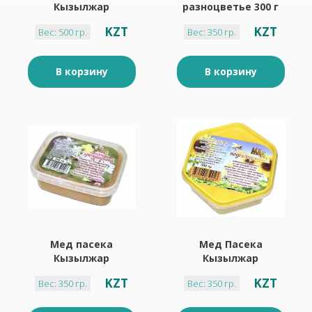
Кызылжар
разноцветье 300 г
подсолнух 500 г
KZT
KZT
Вес: 500 гр.
Вес: 350 гр.
В корзину
В корзину
Мед пасека
Мед Пасека
Кызылжар
Кызылжар
гречишный 350 г
подсолнух 350 г
KZT
KZT
Вес: 350 гр.
Вес: 350 гр.