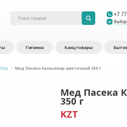
+7 77
Выбор
ты
Гигиена
Канцтовары
Бытов
/
Мёд
/
Мед Пасека Кызылжар цветочный 350 г
Мед Пасека 
350 г
KZT