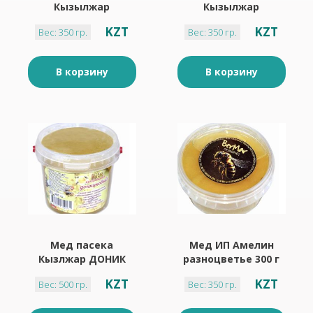
Кызылжар
Кызылжар
гречишный 350 г
цветочный 350 г
KZT
KZT
Вес: 350 гр.
Вес: 350 гр.
В корзину
В корзину
Мед пасека
Мед ИП Амелин
Кызлжар ДОНИК
разноцветье 300 г
500г Ведерко
KZT
KZT
Вес: 500 гр.
Вес: 350 гр.